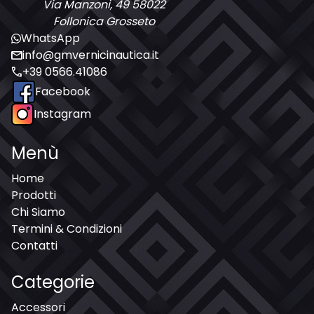
Via Manzoni, 49 58022
Follonica Grosseto
WhatsApp
mail
info@gmvernicinautica.it
call
+39 0566.41086
Facebook
Instagram
Menù
Home
Prodotti
Chi Siamo
Termini & Condizioni
Contatti
Categorie
Accessori