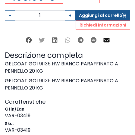
Aggiungi ai preferi
-
+
Aggiungi al carrello
shopping_cart
Richiedi Informazioni
Facebook
Twitter
Linkedin
Whatsapp
Telegram
Facebook M
Mail
Descrizione completa
GELCOAT GO1 91135 HW BIANCO PARAFFINATO A
PENNELLO 20 KG
GELCOAT GO1 91135 HW BIANCO PARAFFINATO A
PENNELLO 20 KG
Caratteristiche
Gtin/Ean:
VAR-03419
Sku:
VAR-03419