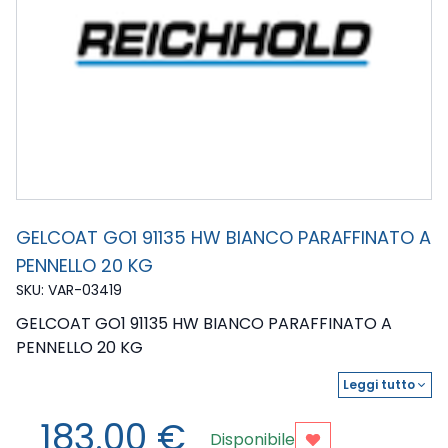
GELCOAT GO1 91135 HW BIANCO PARAFFINATO A
PENNELLO 20 KG
SKU: VAR-03419
GELCOAT GO1 91135 HW BIANCO PARAFFINATO A
PENNELLO 20 KG
GELCOAT GO1 91135 HW BIANCO PARAFFINATO A
Leggi tutto
expand_more
PENNELLO 20 KG
183.00 €
Disponibile