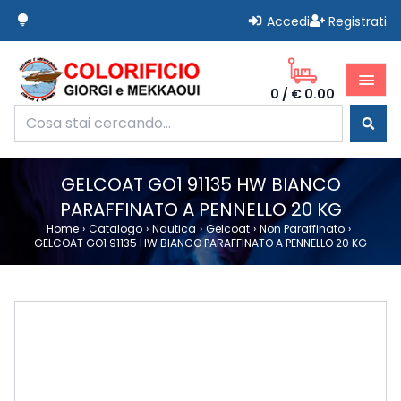
lightbulb
Accedi
Registrati
Giorgi Mekkaoui Colorificio
menu
0
/
€ 0.00
Home
Prodotti
GELCOAT GO1 91135 HW BIANCO
Novità
PARAFFINATO A PENNELLO 20 KG
Offerte
Home
›
Catalogo
›
Nautica
›
Gelcoat
›
Non Paraffinato
›
Termini e Condizioni
GELCOAT GO1 91135 HW BIANCO PARAFFINATO A PENNELLO 20 KG
Faqs
Chi Siamo
Contatti