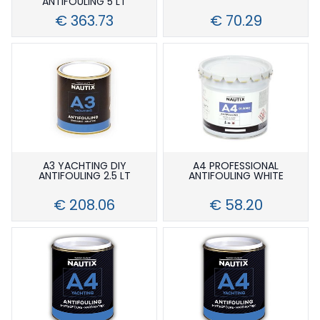
ANTIFOULING 5 LT
Smalti (nautica)
Trattamenti Teak
Poliestere
3m
€ 363.73
€ 70.29
Stucchi (nautica)
Vinilestere
Sika
Bicomponenti Yachting
Tessuti E Compositi
Monocomponenti
Epossidici
Poliuretanici Bicomponenti
Poliestere
Poliuretanici Monocomponente
Vinilestere
Teak Top Line
A3 YACHTING DIY
A4 PROFESSIONAL
ANTIFOULING 2.5 LT
ANTIFOULING WHITE
€ 208.06
€ 58.20