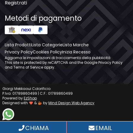
Registrati
Metodi di pagamento
Lista Prodotti
Lista Categorie
Lista Marche
Privacy Policy
Cookies Policy
Inizia Recesso
Aggiorna le impostazioni di tracciamento della pubblicità
This site is protected by reCAPTCHA and the Google
Privacy Policy
and
Terms of Service
apply.
Giorgi Mekkaoui Colorificio
P.Iva: 01789860499 | C.F.: 01789860499
Powered by
EzShop
Designed with
&
by
Mind Design Web Agency
WhatsApp
CHIAMA
EMAIL
Informativa sulla raccolta