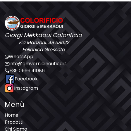
Giorgi Mekkaoui Colorificio
Via Manzoni, 49 58022
Follonica Grosseto
WhatsApp
mail
info@gmvernicinautica.it
call
+39 0566.41086
Facebook
Instagram
Menù
Home
Prodotti
Chi Siamo