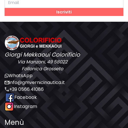
Iscriviti
Giorgi Mekkaoui Colorificio
Via Manzoni, 49 58022
Follonica Grosseto
WhatsApp
mail
info@gmvernicinautica.it
call
+39 0566.41086
Facebook
Instagram
Menù