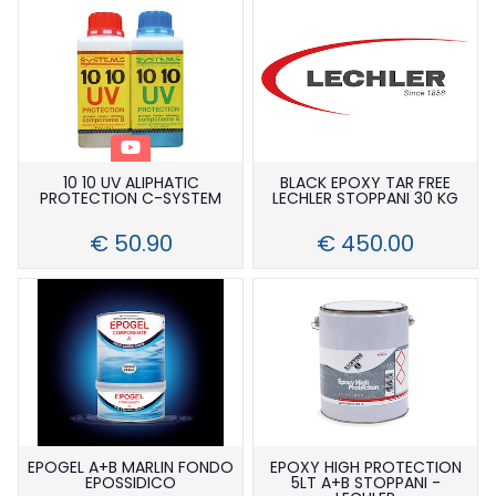
Manutenzione E Cura
Abrasivi
Resine
Accessori (lucidanti E Abrasivi)
Detergenti E Spazzole
Sigillanti (nautica)
Lucidanti
Lubrificanti E Spray
Epossidici
Smalti (nautica)
Trattamenti Teak
Poliestere
3m
Stucchi (nautica)
Vinilestere
Sika
Bicomponenti Yachting
Tessuti E Compositi
Monocomponenti
Epossidici
10 10 UV ALIPHATIC
BLACK EPOXY TAR FREE
Spray
Poliuretanici Bicomponenti
Poliestere
PROTECTION C-SYSTEM
LECHLER STOPPANI 30 KG
Utensili
Poliuretanici Monocomponente
Vinilestere
€ 50.90
€ 450.00
Teak Top Line
EPOGEL A+B MARLIN FONDO
EPOXY HIGH PROTECTION
EPOSSIDICO
5LT A+B STOPPANI -