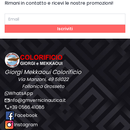
Stucchi (nautica)
Vinilestere
Sika
Bicomponenti Yachting
Rimani in contatto e ricevi le nostre promozioni!
Tessuti E Compositi
Monocomponenti
Epossidici
Poliuretanici Bicomponenti
Poliestere
Poliuretanici Monocomponente
Vinilestere
Iscriviti
Teak Top Line
Giorgi Mekkaoui Colorificio
Via Manzoni, 49 58022
Follonica Grosseto
WhatsApp
mail
info@gmvernicinautica.it
call
+39 0566.41086
Facebook
Instagram