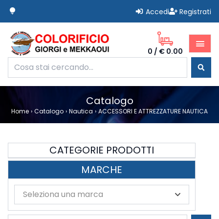
lightbulb
Accedi
Registrati
Giorgi Mekkaoui Colorificio
menu
0
/
€ 0.00
Home
Prodotti
Catalogo
Novità
Home
›
Catalogo
›
Nautica
›
ACCESSORI E ATTREZZATURE NAUTICA
Offerte
Termini e Condizioni
Faqs
CATEGORIE PRODOTTI
Accessori
Chi Siamo
MARCHE
Dispositivi Di Protezione Individuale
Abbigliamento Protettivo
Contatti
Salute
Abrasivi (accessori)
Copriscarpe
Seleziona una marca
Edilizia
Abrasivi 3m
Guanti (accessori)
120 Mm