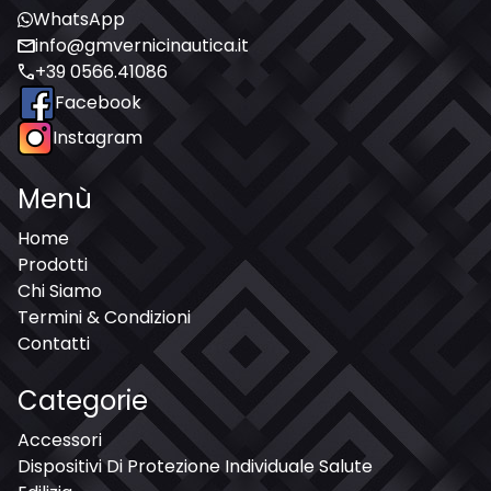
WhatsApp
mail
info@gmvernicinautica.it
call
+39 0566.41086
Facebook
Instagram
Menù
Home
Prodotti
Chi Siamo
Termini & Condizioni
Contatti
Categorie
Accessori
Dispositivi Di Protezione Individuale Salute