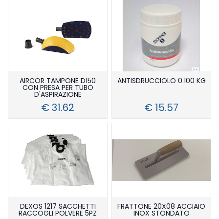
Smalti (nautica)
Trattamenti Teak
Poliestere
3m
Stucchi (nautica)
Vinilestere
Sika
Bicomponenti Yachting
Tessuti E Compositi
Monocomponenti
Epossidici
Spray
Poliuretanici Bicomponenti
Poliestere
Utensili
Poliuretanici Monocomponente
Vinilestere
Teak Top Line
AIRCOR TAMPONE D150
ANTISDRUCCIOLO 0.100 KG
CON PRESA PER TUBO
D'ASPIRAZIONE
€ 31.62
€ 15.57
DEXOS 1217 SACCHETTI
FRATTONE 20X08 ACCIAIO
RACCOGLI POLVERE 5PZ
INOX STONDATO