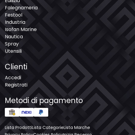
Edilizia
Falegnameria
Festool
Industria
Isofan Marine
Nautica
Spray
Utensili
Clienti
Accedi
Registrati
Metodi di pagamento
Lista Prodotti
Lista Categorie
Lista Marche
Privacy Policy
Cookies Policy
Inizia Recesso