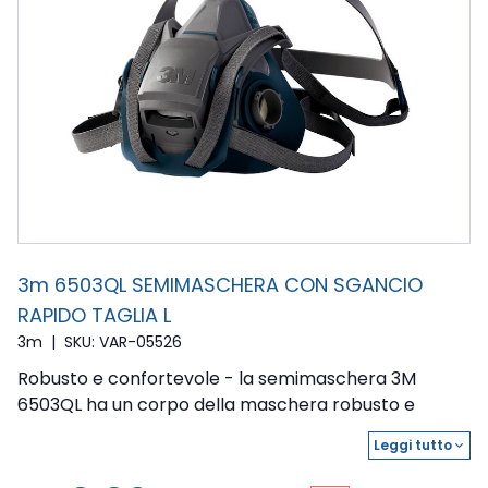
3m 6503QL SEMIMASCHERA CON SGANCIO
RAPIDO TAGLIA L
3m
|
SKU: VAR-05526
Robusto e confortevole - la semimaschera 3M
6503QL ha un corpo della maschera robusto e
stabile con una tenuta del viso solida ma morbida. La
Leggi tutto
expand_more
versione 6503QL con il meccanismo "Quick Release"
permette di rimuovere la maschera in modo facile e