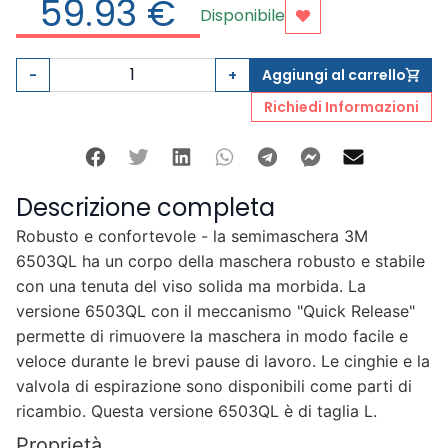
59.93 €
Disponibile
veloce durante le brevi pause di lavoro. Le cinghie e
Aggiungi ai preferit
la valvola di espirazione sono disponibili come parti di
ricambio
-
+
Aggiungi al carrello
shopping_cart
Richiedi Informazioni
Facebook
Twitter
Linkedin
Whatsapp
Telegram
Facebook M
Mail
Descrizione completa
Robusto e confortevole
-
la semimaschera 3M
6503QL ha un corpo della maschera robusto e stabile
con una tenuta del viso solida ma morbida. La
versione 6503QL con il meccanismo "Quick Release"
permette di rimuovere la maschera in modo facile e
veloce durante le brevi pause di lavoro. Le cinghie e la
valvola di espirazione sono disponibili come parti di
ricambio. Questa versione 6503QL è di taglia L.
Proprietà