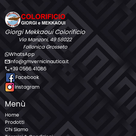
Giorgi Mekkaoui Colorificio
Via Manzoni, 49 58022
Follonica Grosseto
WhatsApp
mail
info@gmvernicinautica.it
call
+39 0566.41086
Facebook
Instagram
Menù
Home
Prodotti
Chi Siamo