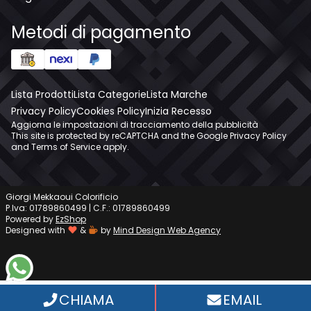
Metodi di pagamento
Lista Prodotti
Lista Categorie
Lista Marche
Privacy Policy
Cookies Policy
Inizia Recesso
Aggiorna le impostazioni di tracciamento della pubblicità
This site is protected by reCAPTCHA and the Google
Privacy Policy
and
Terms of Service
apply.
Giorgi Mekkaoui Colorificio
P.Iva: 01789860499 | C.F.: 01789860499
Powered by
EzShop
Designed with
&
by
Mind Design Web Agency
WhatsApp
CHIAMA
EMAIL
Informativa sulla raccolta