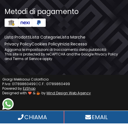
Metodi di pagamento
Lista Prodotti
Lista Categorie
Lista Marche
Privacy Policy
Cookies Policy
Inizia Recesso
Aggiorna le impostazioni di tracciamento della pubblicità
This site is protected by reCAPTCHA and the Google
Privacy Policy
and
Terms of Service
apply.
Giorgi Mekkaoui Colorificio
P.Iva: 01789860499 | C.F.: 01789860499
Powered by
EzShop
Designed with
&
by
Mind Design Web Agency
WhatsApp
CHIAMA
EMAIL
Informativa sulla raccolta