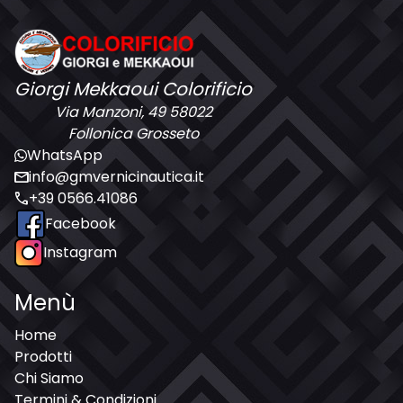
Giorgi Mekkaoui Colorificio
Via Manzoni, 49 58022
Follonica Grosseto
WhatsApp
mail
info@gmvernicinautica.it
call
+39 0566.41086
Facebook
Instagram
Menù
Home
Prodotti
Chi Siamo
Termini & Condizioni