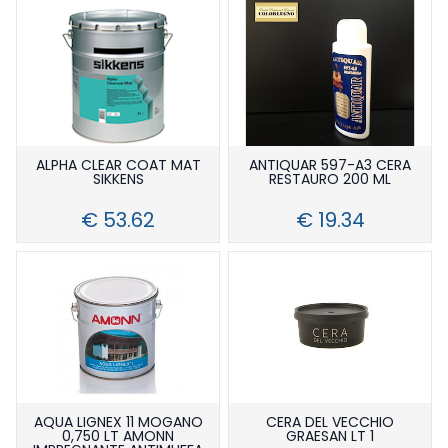
Manutenzione E Cura
Epossidici
Abrasivi
Resine
Accessori (lucidanti E Abrasivi)
Detergenti E Spazzole
Sigillanti (nautica)
Lucidanti
Lubrificanti E Spray
Epossidici
Smalti (nautica)
Trattamenti Teak
Poliestere
3m
Stucchi (nautica)
Vinilestere
Sika
Bicomponenti Yachting
Tessuti E Compositi
Monocomponenti
Epossidici
ALPHA CLEAR COAT MAT
ANTIQUAR 597-A3 CERA
Poliuretanici Bicomponenti
Poliestere
SIKKENS
RESTAURO 200 ML
Poliuretanici Monocomponente
Vinilestere
€ 53.62
€ 19.34
Teak Top Line
AQUA LIGNEX 11 MOGANO
CERA DEL VECCHIO
0,750 LT AMONN
GRAESAN LT 1