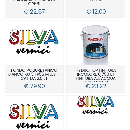
OP661
€ 22.57
€ 12.00
FONDO POLIURETANICO
HYDROTOP FINITURA
BIANCO KG 5 FP56 MILESI +
INCOLORE 0.750 LT
CAT DA 2.5 LT
FINITURA ALL'ACQUA
TRASPARENTE
€ 79.90
€ 23.22