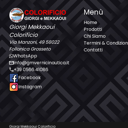
Menù
Home
Giorgi Mekkaoui
Prodotti
Colorificio
Chi Siamo
Via Manzoni, 49 58022
Termini & Condizion
Follonica Grosseto
Contatti
WhatsApp
mail
info@gmvernicinautica.it
call
+39 0566.41086
Facebook
Instagram
Giorgi Mekkaoui Colorificio