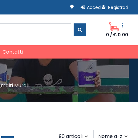
lightbulb
Accedi
Registrati
more_vert
0
/
€ 0.00
Contatti
Smalti Murali
90 articoli
Nome a-z