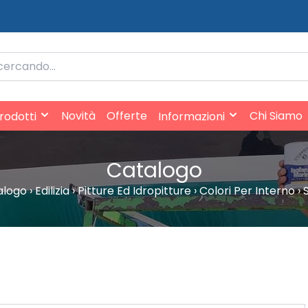
rificio
expand_more
expand_more
Novità
Offerte
Chi Siamo
rodotti
Informazioni
Catalogo
alogo
›
Edilizia
›
Pitture Ed Idropitture
›
Colori Per Interno
›