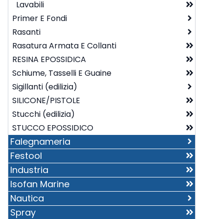
Lavabili
Primer E Fondi
Rasanti
Al Solvente
Rasatura Armata E Collanti
All'acqua
Esterno
RESINA EPOSSIDICA
Interno
Schiume, Tasselli E Guaine
Sigillanti (edilizia)
SILICONE/PISTOLE
Acetico
Stucchi (edilizia)
Poliuretanici
STUCCO EPOSSIDICO
Schiume
Falegnameria
Festool
Finiture
Industria
Fondi (falegnameria)
Acqua
Stucchi (falegnameria)
Cere
Acqua
Isofan Marine
Poliuretanici
Poliuretanici
Epossidici
Nautica
Solvente
Solvente
Spray
ACCESSORI E ATTREZZATURE NAUTICA