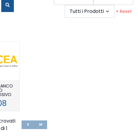
Cerca
Tutti i Prodotti
× Reset
BIANCO
O
OSIVO
08
trovati
Next
Last
di 1