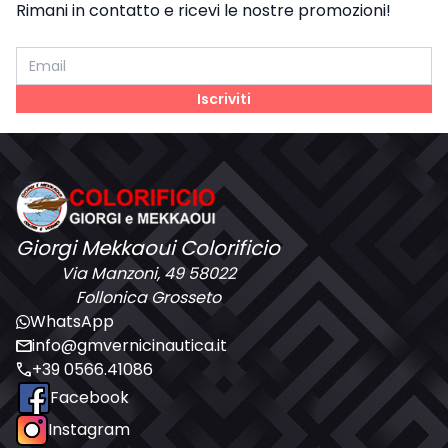
Stucchi (nautica)
Vinilestere
Sika
Bicomponenti Yachting
Rimani in contatto e ricevi le nostre promozioni!
Tessuti E Compositi
Monocomponenti
Epossidici
Poliuretanici Bicomponenti
Poliestere
Poliuretanici Monocomponente
Vinilestere
Iscriviti
Teak Top Line
Giorgi Mekkaoui Colorificio
Via Manzoni, 49 58022
Follonica Grosseto
WhatsApp
mail
info@gmvernicinautica.it
call
+39 0566.41086
Facebook
Instagram