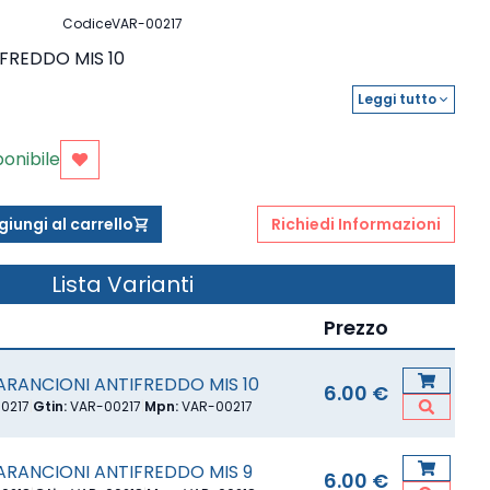
Codice
VAR-00217
FREDDO MIS 10
Leggi tutto
expand_more
ponibile
Aggiungi ai preferiti
iungi al carrello
shopping_cart
Richiedi Informazioni
Lista Varianti
o
Prezzo
ARANCIONI ANTIFREDDO MIS 10
6.00 €
0217
|
Gtin:
VAR-00217
|
Mpn:
VAR-00217
Vedi De
ARANCIONI ANTIFREDDO MIS 9
6.00 €