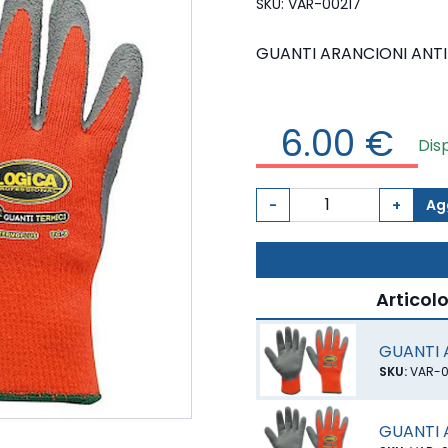
SKU: VAR-00217
GUANTI ARANCIONI ANTI
6.00 €
Dis
-
+
Agg
Articol
GUANTI 
SKU:
VAR-0
GUANTI 