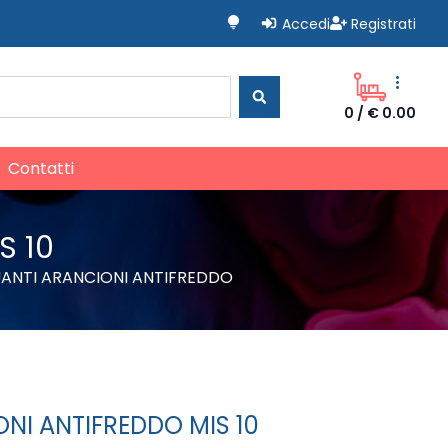
lightbulb
Accedi
Registrati
more_vert
0
/
€ 0.00
Contatti
S 10
ANTI ARANCIONI ANTIFREDDO
NI ANTIFREDDO MIS 10