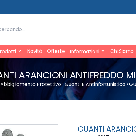
rificio
expand_more
expand_more
Novità
Offerte
Chi Siamo
rodotti
Informazioni
NTI ARANCIONI ANTIFREDDO MI
Abbigliamento Protettivo
›
Guanti E Antinfortunistica
›
GU
GUANTI ARANCIO