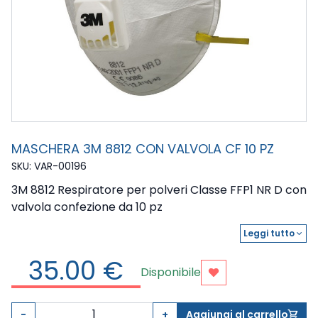
MASCHERA 3M 8812 CON VALVOLA CF 10 PZ
SKU: VAR-00196
3M 8812 Respiratore per polveri Classe FFP1 NR D con
valvola confezione da 10 pz
3M 8812 Respiratore per polveri Classe FFP1 NR D con
Leggi tutto
expand_more
valvola
35.00 €
Disponibile
Aggiungi ai preferiti
-
+
Aggiungi al carrello
shopping_cart