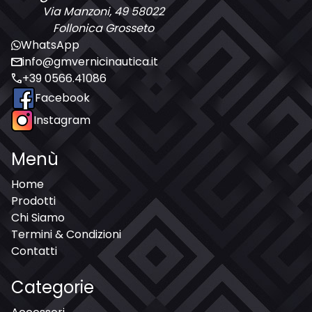
Via Manzoni, 49 58022
Follonica Grosseto
WhatsApp
mail
info@gmvernicinautica.it
call
+39 0566.41086
Facebook
Instagram
Menù
Home
Prodotti
Chi Siamo
Termini & Condizioni
Contatti
Categorie