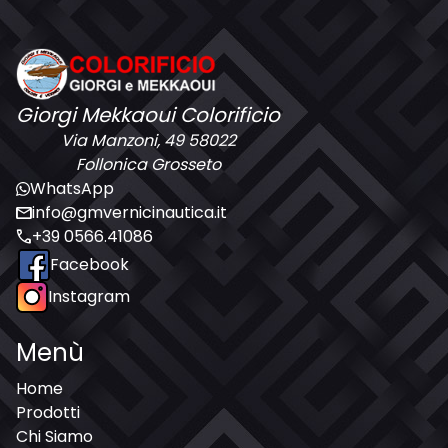
Giorgi Mekkaoui Colorificio
Via Manzoni, 49 58022
Follonica Grosseto
WhatsApp
mail
info@gmvernicinautica.it
call
+39 0566.41086
Facebook
Instagram
Menù
Home
Prodotti
Chi Siamo