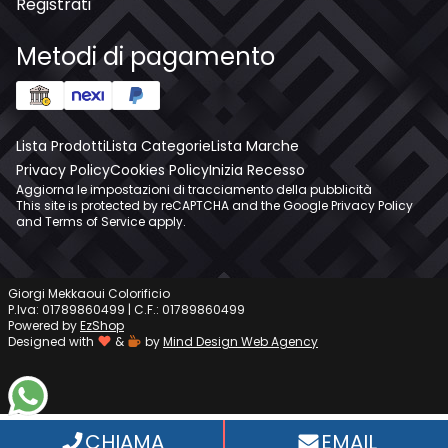
Registrati
Metodi di pagamento
Lista Prodotti
Lista Categorie
Lista Marche
Privacy Policy
Cookies Policy
Inizia Recesso
Aggiorna le impostazioni di tracciamento della pubblicità
This site is protected by reCAPTCHA and the Google
Privacy Policy
and
Terms of Service
apply.
Giorgi Mekkaoui Colorificio
P.Iva: 01789860499 | C.F.: 01789860499
Powered by
EzShop
Designed with
&
by
Mind Design Web Agency
WhatsApp
CHIAMA
EMAIL
Informativa sulla raccolta