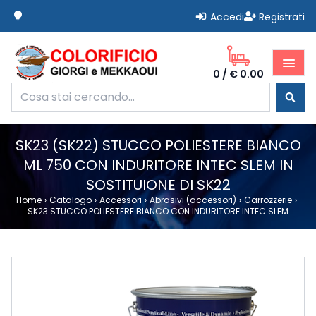
lightbulb
Accedi
Registrati
Giorgi Mekkaoui Colorificio
menu
0
/
€ 0.00
Home
Prodotti
SK23 (SK22) STUCCO POLIESTERE BIANCO
Novità
ML 750 CON INDURITORE INTEC SLEM IN
Offerte
SOSTITUIONE DI SK22
Termini e Condizioni
Home
›
Catalogo
›
Accessori
›
Abrasivi (accessori)
›
Carrozzerie
›
SK23 STUCCO POLIESTERE BIANCO CON INDURITORE INTEC SLEM
Faqs
Chi Siamo
Contatti