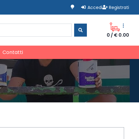
lightbulb
Accedi
Registrati
more_vert
0
/
€ 0.00
Contatti