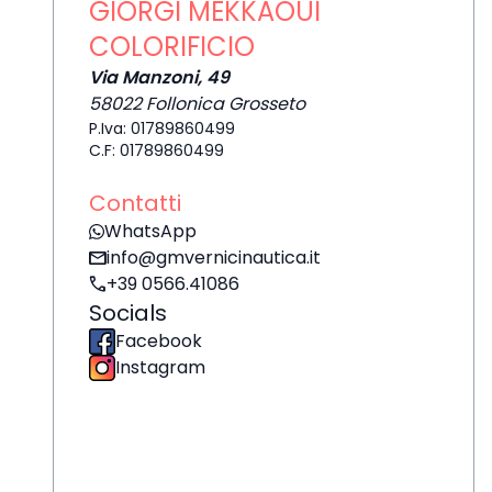
GIORGI MEKKAOUI
COLORIFICIO
Via Manzoni, 49
58022 Follonica Grosseto
P.Iva: 01789860499
C.F: 01789860499
Contatti
WhatsApp
mail
info@gmvernicinautica.it
call
+39 0566.41086
Socials
Facebook
Instagram