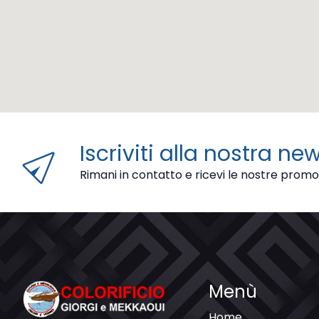
send
Iscriviti alla nostra ne
Rimani in contatto e ricevi le nostre promo
Menù
Home